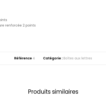
oints
ure renforcée 2 points
Référence
4
Catégorie :
Boîtes aux lettres
Produits similaires