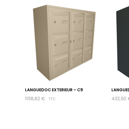
LANGUEDOC EXTERIEUR – C9
LANGUED
1158,82
€
432,50
TTC